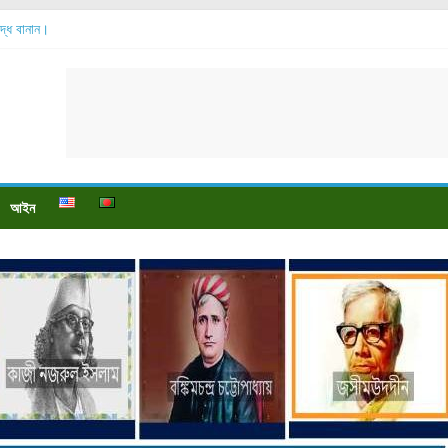
শুদ্ধ বানান।
বেশি হয়?
়?
ে বেডসোর দেখা গেলে করণীয় কি?
্টি উপকারিতা।
আইন