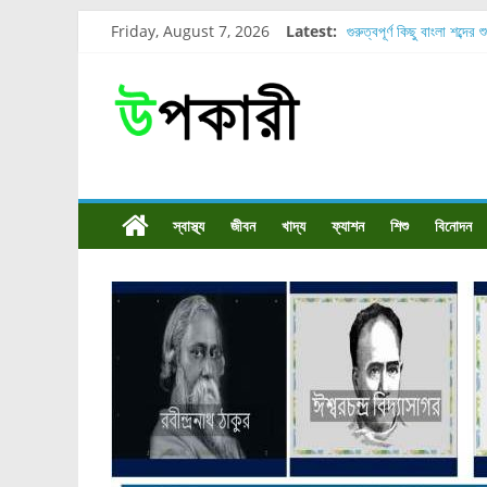
Friday, August 7, 2026
Latest:
গুরুত্বপূর্ণ কিছু বাংলা শব্দের 
শরীরের কোন অংশে বেডসোর 
নাসাল টিউব কতদিন রাখা যায
রোগীর পিঠ, কোমর এবং পায়
পার্সিমন ফলের স্বাস্থ্য ও পুষ
স্বাস্থ্য
জীবন
খাদ্য
ফ্যাশন
শিশু
বিনোদন