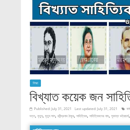
শিক্ষা
বিখ্যাত কয়েক জন সাহিত্
Published: July 31, 2021
Last updated: July 31, 2021
কা
,
,
,
,
,
,
দত্ত
মৃত্যু
মৃত্যু সাল
রবীন্দ্রনাথ ঠাকুর
সাহিত্যিক
সাহিত্যিকদের নাম
সুকান্ত ভট্রাচার্য