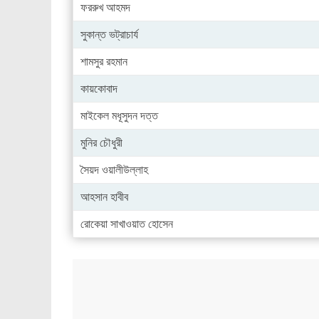
ফররুখ আহমদ
সুকান্ত ভট্রাচার্য
শামসুর রহমান
কায়কোবাদ
মাইকেল মধূসুদন দত্ত
মুনির চৌধুরী
সৈয়দ ওয়ালীউল্লাহ
আহসান হাবীব
রোকেয়া সাখাওয়াত হোসেন