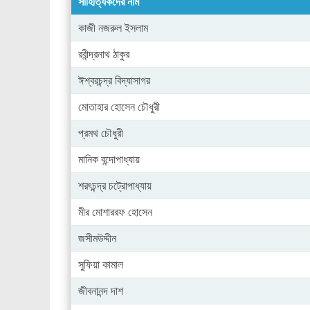
সাহিত্যিকদের নাম
কাজী নজরুল ইসলাম
রবীন্দ্রনাথ ঠাকুর
ঈশ্বরচন্দ্র বিদ্যাসাগর
মোতাহার হোসেন চৌধুরী
প্রমথ চৌধুরী
মানিক বন্দোপাধ্যায়
শরৎচন্দ্র চট্রোপাধ্যায়
মীর মোশাররফ হোসেন
জসীমউদ্দীন
সুফিয়া কামাল
জীবনানন্দ দাশ