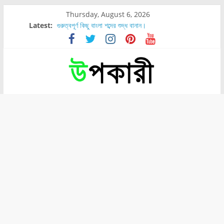
Thursday, August 6, 2026
Latest:
গুরুত্বপূর্ণ কিছু বাংলা শব্দের শুদ্ধ বানান।
শরীরের কোন অংশে বেডসোর বেশি হয়?
নাসাল টিউব কতদিন রাখা যায়?
রোগীর পিঠ, কোমর এবং পায়ে বেডসোর দেখা গেলে করণীয় কি?
পার্সিমন ফলের স্বাস্থ্য ও পুষ্টি উপকারিতা।