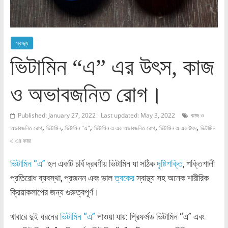
স্বাস্থ্য
ভিটামিন “এ” এর উৎস, কাজ
ও অভাবজনিত রোগ।
Published: January 27, 2022
Last updated: May 3, 2022
কাজ ও
,
,
,
,
,
অভাবজনিত রোগ
ভিটামিন
ভিটামিন "এ"
ভিটামিন এ এর অভাবজনিত রোগ
ভিটামিন এ এর উৎস
ভিটামিন
এ এর কাজ
ভিটামিন “এ”
হল একটি চর্বি দ্রবণীয় ভিটামিন যা সঠিক
দৃষ্টিশক্তি
, শক্তিশালী
প্রতিরোধ ব্যবস্থা, প্রজনন এবং ভাল
ত্বকের
স্বাস্থ্য সহ অনেক শারীরিক
ক্রিয়াকলাপের জন্য গুরুত্বপূর্ণ।
খাবারে দুই ধরনের
ভিটামিন “এ”
পাওয়া যায়: প্রিফর্মড ভিটামিন “এ” এবং