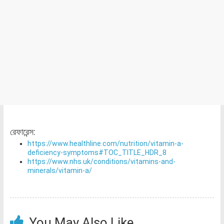
রেফারেন্স:
https://www.healthline.com/nutrition/vitamin-a-
deficiency-symptoms#TOC_TITLE_HDR_8
https://www.nhs.uk/conditions/vitamins-and-
minerals/vitamin-a/
You May Also Like