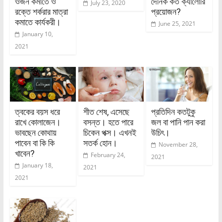
ওজন কমাতে ও
দৈনিক কত ক্যালোরি
July 23, 2020
রক্তে শর্করার মাত্রা
প্রয়োজন?
কমাতে কার্যকরী।
June 25, 2021
January 10,
2021
ত্বকের বয়স ধরে
শীত শেষ, এসেছে
প্রতিদিন কতটুকু
রাখে কোলাজেন।
বসন্ত। হতে পারে
জল বা পানি পান করা
ভাবছেন কোথায়
চিকেন পক্স। এখনই
উচিৎ।
পাবেন বা কি কি
সতর্ক হোন।
November 28,
খাবেন?
February 24,
2021
January 18,
2021
2021