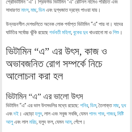
প্রোভিটামিন “এ”। প্রিফর্মড ভিটামিন “এ” রেটিনল নামেও পরিচিত এবং
সাধারণত
মাংস
,
মাছ
,
ডিম
এবং দুগ্ধজাত দ্রব্যে পাওয়া যায়।
উন্নয়নশীল দেশগুলিতে অনেক লোক পর্যাপ্ত ভিটামিন “এ” পায় না। যাদের
ঘাটতির সর্বোচ্চ ঝুঁকি রয়েছে
গর্ভবতী মহিলা
,
বুকের দুধ
খাওয়ানো মা ও
শিশু
।
ভিটামিন “এ” এর উৎস, কাজ ও
অভাবজনিত রোগ সম্পর্কে নিচে
আলোচনা করা হল
ভিটামিন “এ” এর ​​ভালো উৎস
ভিটামিন “এ” এর ভাল উৎসগুলির মধ্যে রয়েছে:
পনির
,
ডিম
, তৈলাক্ত
মাছ
,
দুধ
এবং
দই
। এছাড়া
হলুদ
, লাল এবং সবুজ সবজি, যেমন
পালং শাক
,
গাজর
,
মিষ্টি
আলু
এবং লাল
মরিচ
, হলুদ ফল, যেমন
আম
, পেঁপে।