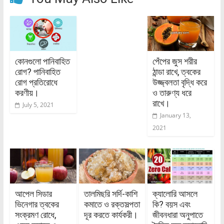
কোনগুলো পানিবাহিত
পেঁপের জুস শরীর
রোগ? পানিবাহিত
ঠান্ডা রাখে, ত্বকের
রোগ প্রতিরোধে
উজ্জ্বলতা বৃদ্ধি করে
করণীয়।
ও তারুণ্য ধরে
রাখে।
July 5, 2021
January 13,
2021
আপেল সিডার
তালমিছরি সর্দি-কাশি
ক্যালোরি আসলে
ভিনেগার ত্বকের
কমাতে ও রক্তসল্পতা
কি? বয়স এবং
সংক্রমণ রোধে,
দূর করতে কার্যকরী।
জীবনধারা অনুপাতে