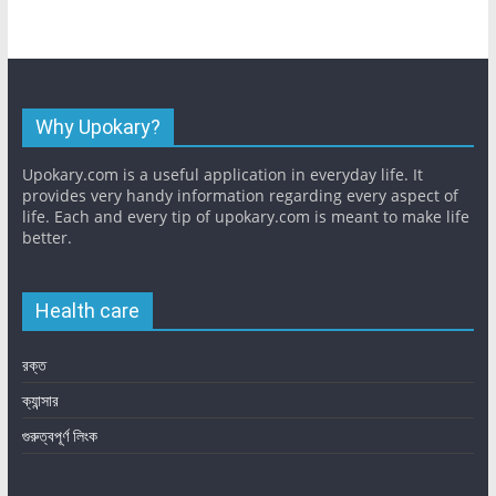
Why Upokary?
Upokary.com is a useful application in everyday life. It
provides very handy information regarding every aspect of
life. Each and every tip of upokary.com is meant to make life
better.
Health care
রক্ত
ক্যান্সার
গুরুত্বপূর্ণ লিংক