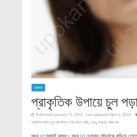
ফ্যাশন
প্রাকৃতিক উপায়ে চুল পড়
Published: January 15, 2019
Last updated: April 2, 2024
,
,
,
প্রাকৃতিক উপায়ে চুল পড়া কিভাবে বন্ধ করতে পারি
মেয়ে
রূপচর্চা
সাজগোজ
সুন্দর
চুল
সবারই কাম্য। সুন্দর
চুল
চেহারার সৌন্দর্যকে বাড়িয়ে তো