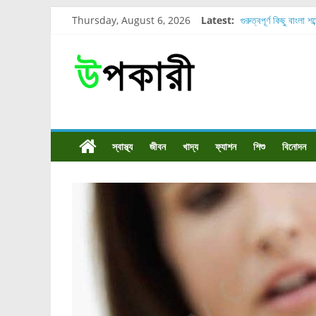
Thursday, August 6, 2026
Latest:
গুরুত্বপূর্ণ কিছু বাংলা শ
শরীরের কোন অংশে বেড
নাসাল টিউব কতদিন রাখা
রোগীর পিঠ, কোমর এবং
পার্সিমন ফলের স্বাস্থ্য 
স্বাস্থ্য
জীবন
খাদ্য
ফ্যাশন
শিশু
বিনোদন