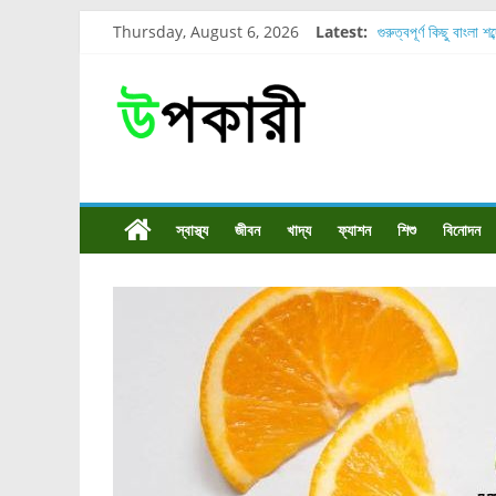
Thursday, August 6, 2026
Latest:
গুরুত্বপূর্ণ কিছু বাংলা শ
শরীরের কোন অংশে বেড
নাসাল টিউব কতদিন রাখা
রোগীর পিঠ, কোমর এবং
পার্সিমন ফলের স্বাস্থ্য 
স্বাস্থ্য
জীবন
খাদ্য
ফ্যাশন
শিশু
বিনোদন