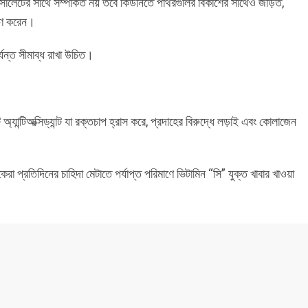
ক্সালেটের সাথে সম্পর্কিত নয় তবে কিডনিতে পাথরগুলির বিকাশের সাথেও জড়িত,
রহণ করেন।
যন্ত সীমাব্ধ রাখা উচিত।
যান্টিঅক্সিড্যান্ট যা রক্তচাপ হ্রাস করে, প্রদাহের বিরুদ্ধে লড়াই এবং কোলাজেন
া প্রতিদিনের চাহিদা মেটাতে পর্যাপ্ত পরিমাণে ভিটামিন “সি” যুক্ত খাবার খাওয়া