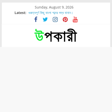
Sunday, August 9, 2026
Latest:
গুরুত্বপূর্ণ কিছু বাংলা শব্দের শুদ্ধ বানান।
শরীরের কোন অংশে বেডসোর বেশি হয়?
নাসাল টিউব কতদিন রাখা যায়?
রোগীর পিঠ, কোমর এবং পায়ে বেডসোর দেখা গেলে করণীয় কি?
পার্সিমন ফলের স্বাস্থ্য ও পুষ্টি উপকারিতা।