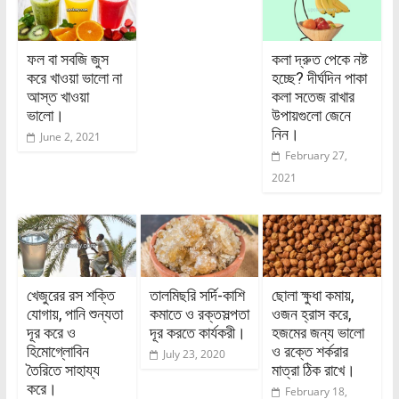
ফল বা সবজি জুস
কলা দ্রুত পেকে নষ্ট
করে খাওয়া ভালো না
হচ্ছে? দীর্ঘদিন পাকা
আস্ত খাওয়া
কলা সতেজ রাখার
ভালো।
উপায়গুলো জেনে
নিন।
June 2, 2021
February 27,
2021
খেজুরের রস শক্তি
তালমিছরি সর্দি-কাশি
ছোলা ক্ষুধা কমায়,
যোগায়, পানি শুন্যতা
কমাতে ও রক্তসল্পতা
ওজন হ্রাস করে,
দূর করে ও
দূর করতে কার্যকরী।
হজমের জন্য ভালো
হিমোগ্লোবিন
ও রক্তে শর্করার
July 23, 2020
তৈরিতে সাহায্য
মাত্রা ঠিক রাখে।
করে।
February 18,