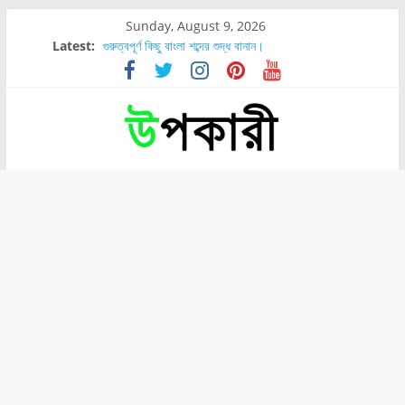
Sunday, August 9, 2026
Latest:
গুরুত্বপূর্ণ কিছু বাংলা শব্দের শুদ্ধ বানান।
শরীরের কোন অংশে বেডসোর বেশি হয়?
নাসাল টিউব কতদিন রাখা যায়?
রোগীর পিঠ, কোমর এবং পায়ে বেডসোর দেখা গেলে করণীয় কি?
পার্সিমন ফলের স্বাস্থ্য ও পুষ্টি উপকারিতা।