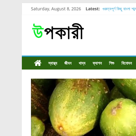
Saturday, August 8, 2026
Latest:
গুরুত্বপূর্ণ কিছু বাংলা শব
শরীরের কোন অংশে বেড
নাসাল টিউব কতদিন রাখা
রোগীর পিঠ, কোমর এবং 
পার্সিমন ফলের স্বাস্থ্য 
স্বাস্থ্য
জীবন
খাদ্য
ফ্যাশন
শিশু
বিনোদন