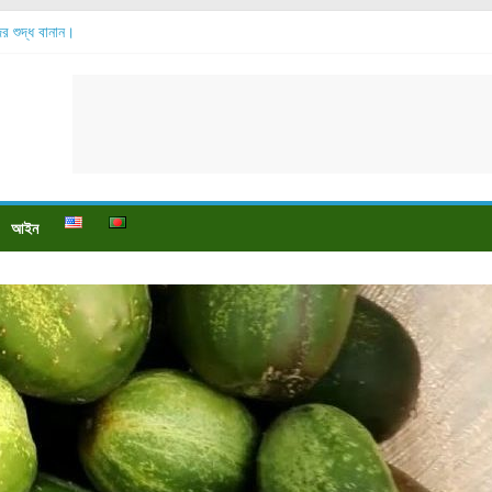
্দের শুদ্ধ বানান।
সোর বেশি হয়?
 যায়?
পায়ে বেডসোর দেখা গেলে করণীয় কি?
ও পুষ্টি উপকারিতা।
আইন