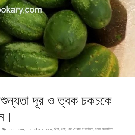
শুন্যতা দূর ও ত্বক চকচকে
িন।
,
,
,
,
,
cucumber
cucurbetaceae
খিরা
শসা
শসা খাওয়ার উপকারিতা
শসার উপকারিতা