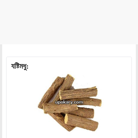
যষ্টিমধু: