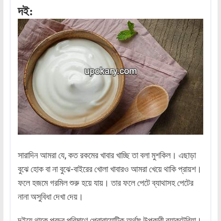
দই:
সারাদিন আমরা যে, কত রকমের খাবার খাচ্ছি তা বলা মুশকিল। এছাড়া
বুঝে হোক বা না বুঝে-বাইরের খোলা খাবারও আমরা খেয়ে থাকি প্রায়শ।
ফলে হজমে গরমিল শুরু হয়ে যায়। তার ফলে পেটে ব্যাথাসহ পেটের
নানা অসুবিধা দেখা দেয়।
দইয়ে থাকে প্রচুর পরিমাণে প্রোবায়োটিক অর্থাৎ উপকারী ব্যাকটেরিয়া।