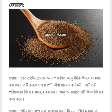
জোয়ান:
জোয়ান মূলত পেটের রোগের জন্য প্রচলিত আয়ুর্বেদিক ঔষধে ব্যবহার
করা হয়। এটি বদহজম এবং পেট ফাঁপা সারাতে কার্যকরী। এটি পেট
পরিষ্কারক হিসাবে ব্যবহার করা হয়। অম্লতা কমাতে এটি ঔষধ হিসাবে
কাজ করে।
জোয়ান পেট ভালো রাখে এবং বদহজম হলে বিভিন্ন শারীরিক সমস্যা