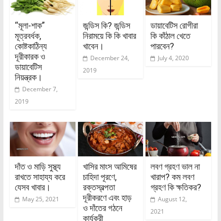
“মূলা-শাক”
জন্ডিস কি? জন্ডিস
ডায়াবেটিস রোগীরা
মূত্রবর্ধক,
নিরাময়ে কি কি খাবার
কি কাঁঠাল খেতে
কোষ্টকাঠিন্য
খাবেন।
পারবেন?
দূরীকারক ও
December 24,
July 4, 2020
ডায়াবেটিস
2019
নিয়ন্ত্রক।
December 7,
2019
দাঁত ও মাড়ি সুস্থ্য
খাসির মাংস আমিষের
লবণ গ্রহণ ভাল না
রাখতে সাহায্য করে
চাহিদা পূরণে,
খারাপ? কম লবণ
যেসব খাবার।
রক্তস্বল্পতা
গ্রহণ কি ক্ষতিকর?
দূরীকরণে এবং হাড়
May 25, 2021
August 12,
ও দাঁতের গঠনে
2021
কার্যকরী