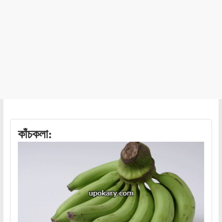
কাঁচকলা: