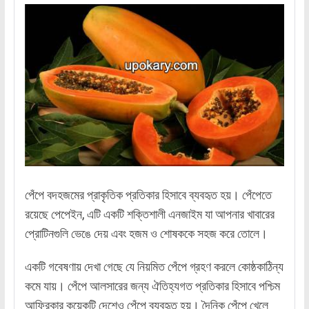
পেঁপে বদহজমের প্রাকৃতিক প্রতিকার হিসাবে ব্যবহৃত হয়। পেঁপেতে
রয়েছে পেপেইন, এটি একটি শক্তিশালী এনজাইম যা আপনার খাবারের
প্রোটিনগুলি ভেঙে দেয় এবং হজম ও শোষককে সহজ করে তোলে।
একটি গবেষণায় দেখা গেছে যে নিয়মিত পেঁপে গ্রহণ করলে কোষ্ঠকাঠিন্য
কমে যায়। পেঁপে আলসারের জন্য ঐতিহ্যগত প্রতিকার হিসাবে পশ্চিম
আফ্রিকার কয়েকটি দেশেও পেঁপে ব্যবহৃত হয়। দৈনিক পেঁপে খেলে