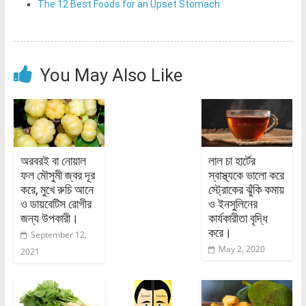
The 12 Best Foods for an Upset Stomach
You May Also Like
অরবরই বা নোয়াল
লাল চা হার্টের
ফল মৌসুমী জ্বর দূর
স্বাস্থ্যকে ভালো করে
করে, মুখে রুচি আনে
স্ট্রোকের ঝুঁকি কমায়
ও ডায়বেটিস রোগীর
ও ইনসুলিনের
জন্য উপকারী।
কার্যকারীতা বৃদ্ধি
করে।
September 12,
May 2, 2020
2021