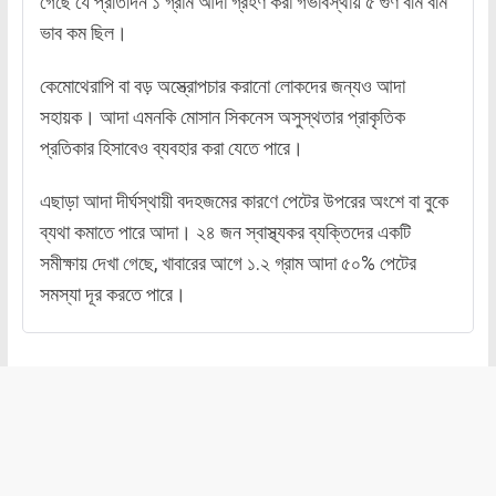
গেছে যে প্রতিদিন ১ গ্রাম আদা গ্রহণ করা গর্ভাবস্থায় ৫ গুণ বমি বমি
ভাব কম ছিল।
কেমোথেরাপি বা বড় অস্ত্রোপচার করানো লোকদের জন্যও আদা
সহায়ক। আদা এমনকি মোসান সিকনেস অসুস্থতার প্রাকৃতিক
প্রতিকার হিসাবেও ব্যবহার করা যেতে পারে।
এছাড়া আদা দীর্ঘস্থায়ী বদহজমের কারণে পেটের উপরের অংশে বা বুকে
ব্যথা কমাতে পারে আদা। ২৪ জন স্বাস্থ্যকর ব্যক্তিদের একটি
সমীক্ষায় দেখা গেছে, খাবারের আগে ১.২ গ্রাম আদা ৫০% পেটের
সমস্যা দূর করতে পারে।