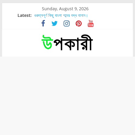
Sunday, August 9, 2026
পার্সিমন ফলের স্বাস্থ্য ও পুষ্টি উপকারিতা।
Latest:
গুরুত্বপূর্ণ কিছু বাংলা শব্দের শুদ্ধ বানান।
শরীরের কোন অংশে বেডসোর বেশি হয়?
নাসাল টিউব কতদিন রাখা যায়?
রোগীর পিঠ, কোমর এবং পায়ে বেডসোর দেখা গেলে করণীয় কি?