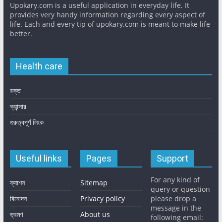
Upokary.com is a useful application in everyday life. It
provides very handy information regarding every aspect of
life. Each and every tip of upokary.com is meant to make life
better.
Health care
রক্ত
ক্যান্সার
গুরুত্বপূর্ণ লিংক
Useful links
Pages
Support
For any kind of
ফ্যাশন
Sitemap
query or question
বিনোদন
Privacy policy
please drop a
message in the
ভ্রমণ
About us
following email: