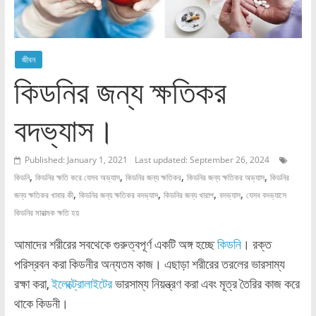
জীবন
কিডনির জন্য ক্ষতিকর
বদভ্যাস।
Published: January 1, 2021
Last updated: September 26, 2024
,
,
,
,
কিডনি
কিডনির ক্ষতি করে যেসব অভ্যাস
কিডনির জন্য ক্ষতিকর
কিডনির জন্য ক্ষতিকর অভ্যাস
কিডনির
,
,
,
,
জন্য ক্ষতিকর খাবার কী
কিডনির জন্য ক্ষতিকর বদভ্যাস
কিডনির জন্য খারাপ
বদভ্যাস
যেসব বদভ্যাসে
কিডনির মারাত্মক ক্ষতি হয়
আমাদের শরীরের সবথেকে গুরুত্বপূর্ণ একটি অঙ্গ হচ্ছে
কিডনি
। রক্ত
পরিস্রবন করা কিডনীর অন্যতম কাজ। এছাড়া শরীরের তরলের ভারসাম্য
রক্ষা করা,
ইলেক্ট্রোলাইটের
ভারসাম্য নিয়ন্ত্রণ করা এবং মূত্র তৈরির কাজ করে
থাকে কিডনী।