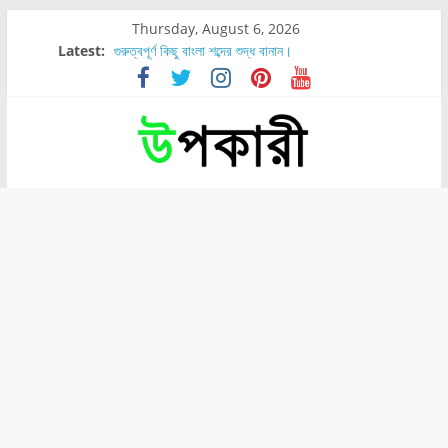
Thursday, August 6, 2026
Latest:
গুরুত্বপূর্ণ কিছু বাংলা শব্দের শুদ্ধ বানান।
শরীরের কোন অংশে বেডসোর বেশি হয়?
নাসাল টিউব কতদিন রাখা যায়?
রোগীর পিঠ, কোমর এবং পায়ে বেডসোর দেখা গেলে করণীয় কি?
পার্সিমন ফলের স্বাস্থ্য ও পুষ্টি উপকারিতা।