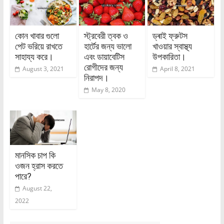
কোন খাবার গুলো
স্ট্রবেরী ত্বক ও
ড্ৰাই ফ্রুটস
পেট ভরিয়ে রাখতে
হার্টের জন্য ভালো
খাওয়ার স্বাস্থ্য
সাহায্য করে।
এবং ডায়াবেটিস
উপকারিতা।
রোগীদের জন্য
August 3, 2021
April 8, 2021
নিরাপদ।
May 8, 2020
মানসিক চাপ কি
ওজন হ্রাস করতে
পারে?
August 22,
2022