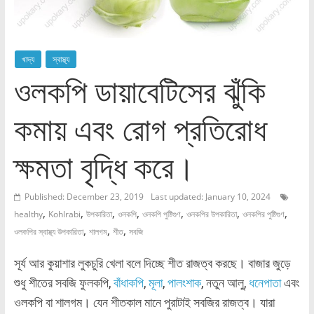
খাদ্য
স্বাস্থ্য
ওলকপি ডায়াবেটিসের ঝুঁকি
কমায় এবং রোগ প্রতিরোধ
ক্ষমতা বৃদ্ধি করে।
Published: December 23, 2019
Last updated: January 10, 2024
,
,
,
,
,
,
,
healthy
Kohlrabi
উপকারিতা
ওলকপি
ওলকপি পুষ্টিগুণ
ওলকপির উপকারিতা
ওলকপির পুষ্টিগুণ
,
,
,
ওলকপির স্বাস্থ্য উপকারিতা
শালগম
শীত
সবজি
সূর্য আর কুয়াশার লুকচুরি খেলা বলে দিচ্ছে শীত রাজত্ব করছে। বাজার জুড়ে
শুধু শীতের সবজি ফুলকপি,
বাঁধাকপি
,
মূলা
,
পালংশাক
, নতুন আলু,
ধনেপাতা
এবং
ওলকপি বা শালগম। যেন শীতকাল মানে পুরাটাই সবজির রাজত্ব। যারা