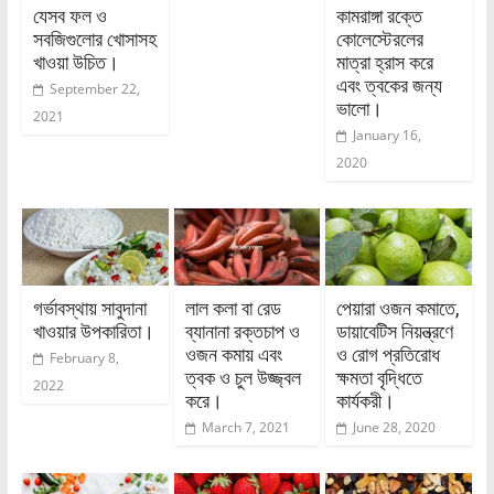
যেসব ফল ও
কামরাঙ্গা রক্তে
সবজিগুলোর খোসাসহ
কোলেস্টেরলের
খাওয়া উচিত।
মাত্রা হ্রাস করে
এবং ত্বকের জন্য
September 22,
ভালো।
2021
January 16,
2020
গর্ভাবস্থায় সাবুদানা
লাল কলা বা রেড
পেয়ারা ওজন কমাতে,
খাওয়ার উপকারিতা।
ব্যানানা রক্তচাপ ও
ডায়াবেটিস নিয়ন্ত্রণে
ওজন কমায় এবং
ও রোগ প্রতিরোধ
February 8,
ত্বক ও চুল উজ্জ্বল
ক্ষমতা বৃদ্ধিতে
2022
করে।
কার্যকরী।
March 7, 2021
June 28, 2020