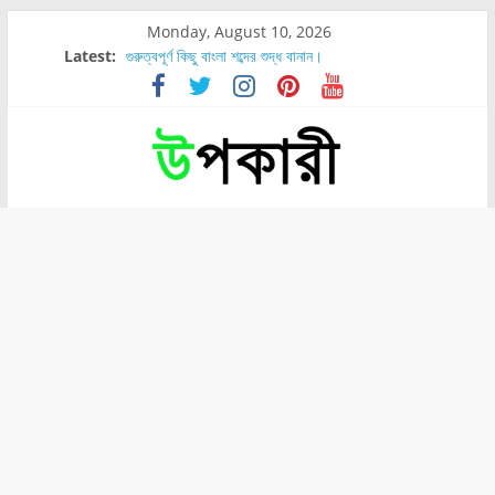
Monday, August 10, 2026
Latest:
গুরুত্বপূর্ণ কিছু বাংলা শব্দের শুদ্ধ বানান।
শরীরের কোন অংশে বেডসোর বেশি হয়?
নাসাল টিউব কতদিন রাখা যায়?
রোগীর পিঠ, কোমর এবং পায়ে বেডসোর দেখা গেলে করণীয় কি?
পার্সিমন ফলের স্বাস্থ্য ও পুষ্টি উপকারিতা।