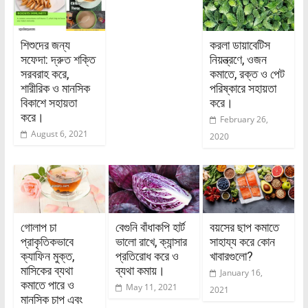
শিশুদের জন্য
করলা ডায়াবেটিস
সফেদা: দ্রুত শক্তি
নিয়ন্ত্রণে, ওজন
সরবরাহ করে,
কমাতে, রক্ত ও পেট
শারীরিক ও মানসিক
পরিষ্কারে সহায়তা
বিকাশে সহায়তা
করে।
করে।
February 26,
August 6, 2021
2020
গোলাপ চা
বেগুনি বাঁধাকপি হার্ট
বয়সের ছাপ কমাতে
প্রাকৃতিকভাবে
ভালো রাখে, ক্যান্সার
সাহায্য করে কোন
ক্যাফিন মুক্ত,
প্রতিরোধ করে ও
খাবারগুলো?
মাসিকের ব্যথা
ব্যথা কমায়।
January 16,
কমাতে পারে ও
May 11, 2021
2021
মানসিক চাপ এবং