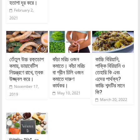
হতাশা দূর করে।
February 2,
2021
তেঁতুল উচ্চ রক্তচাপ
কাঁচা মরিচ ওজন
কাচ্চি বিরিয়ানি,
কমায়, ডায়াবেটিস
কমাতে। কাঁচা মরিচ
পাক্কি বিরিয়ানি ও
নিয়ন্ত্রণে রাখে, ত্বক
বা গ্রীন চিলি ওজন
তেহারি কি এবং
উজ্জ্বল করে।
কমাতে দারুণ
এদের পার্থক্য?
কার্যকর।
কাচ্চি শব্দটির মানে
November 17,
কি?
May 10, 2021
2019
March 20, 2022