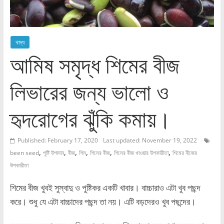
খাদ্য
আমিষ সমৃদ্ধ শিমের বীজ
লিভারের জন্য ভালো ও
হৃদরোগের ঝুঁকি কমায়।
Published: February 17, 2020
Last updated: November 19, 2022
,
,
,
,
,
,
been seed
পুষ্টি উপাদান
বীজ
শিম
শিমের বীজ
শিমের বীজ খাওয়ার উপকারীতা
শিমের বীজের
উপকারীতা
শিমের বীজ খুবই সুস্বাদু ও পুষ্টিকর একটি খাবার। বাচ্চারাও এটা খুব পছন্দ
করে। শুধু যে এটা বাচ্চাদের পছন্দ তা নয়। এটি বড়দেরও খুব পছন্দের।