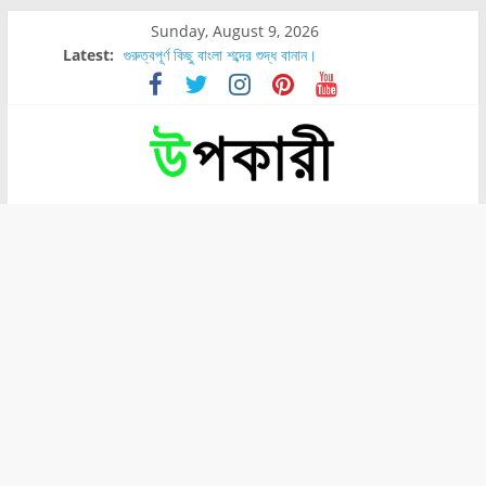
Sunday, August 9, 2026
Latest:
গুরুত্বপূর্ণ কিছু বাংলা শব্দের শুদ্ধ বানান।
শরীরের কোন অংশে বেডসোর বেশি হয়?
নাসাল টিউব কতদিন রাখা যায়?
রোগীর পিঠ, কোমর এবং পায়ে বেডসোর দেখা গেলে করণীয় কি?
পার্সিমন ফলের স্বাস্থ্য ও পুষ্টি উপকারিতা।