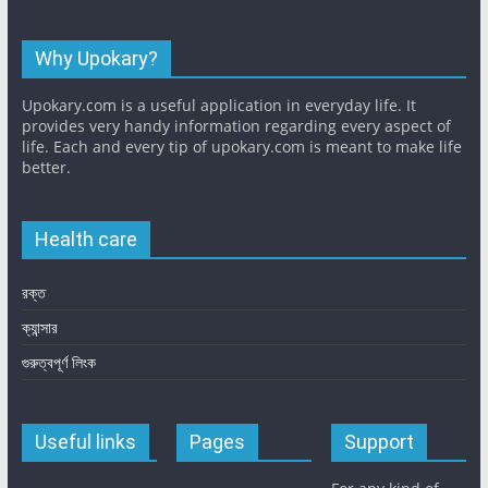
Why Upokary?
Upokary.com is a useful application in everyday life. It
provides very handy information regarding every aspect of
life. Each and every tip of upokary.com is meant to make life
better.
Health care
রক্ত
ক্যান্সার
গুরুত্বপূর্ণ লিংক
Useful links
Pages
Support