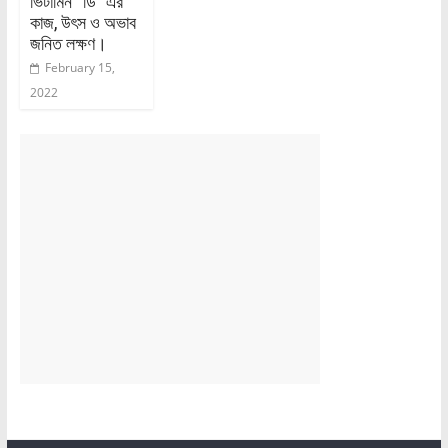
ভিটামিন “ডি” এর
কাজ, উৎস ও অভাব
জনিত লক্ষণ।
February 15,
2022