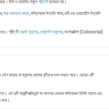
রয়েছে। চীনা ও ভারতীয় ঔষুধে
গ্রীন টি
ব্যবহৃত হয়।
ে,
উচ্চ রক্তচাপ কমায়
, মস্তিষ্কের উন্নতি ঘটায়, চর্বি এবং ডায়াবেটিস ইত্যাদি
ে দেয়। গ্রীন টি
ব্রেস্ট ক্যান্সার
,
প্রোস্টেট ক্যান্সার
, কলোরেক্টাল (Colorectal)
 যৌগ রয়েছে যা ক্যান্সার কোষের বৃদ্ধিকে দমন করতে পারে। এছাড়া এটি
।
 উৎস। এই দুটি অ্যান্টিঅক্সিডেন্ট যা আপনার চোখকে ক্ষতিকারক ইউভি আলো এবং
্য করে।