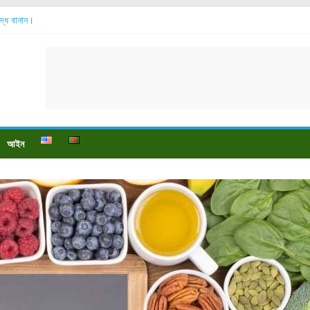
শুদ্ধ বানান।
বেশি হয়?
়?
ে বেডসোর দেখা গেলে করণীয় কি?
্টি উপকারিতা।
আইন