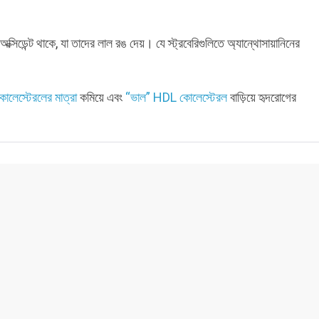
িঅক্সিডেন্ট থাকে, যা তাদের লাল রঙ দেয়। যে স্ট্রবেরিগুলিতে অ্যান্থোসায়ানিনের
োলেস্টেরলের মাত্রা
কমিয়ে এবং
“ভাল” HDL কোলেস্টেরল
বাড়িয়ে হৃদরোগের