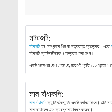
মটরশুটি:
মটরশুটি
হল একপ্রকার শিম যা অত্যতন্ত স্বাস্থ্যকর। এতে
মটরশুটি অ্যান্টিঅক্সিডেন্ট ও অন্যতম সেরা উৎস।
একটি গবেষণায় দেখা গেছে যে, মটরশুটি প্রতি ১০০ গ্রামে ২ mm
লাল বাঁধাকপি:
লাল বাঁধাকপি
অ্যান্টিঅক্সিডেন্টের একটি দুর্দান্ত উৎস। এটি 
সালফোরাফেন এবং অ্যান্থোসায়ানিনস রয়েছে।