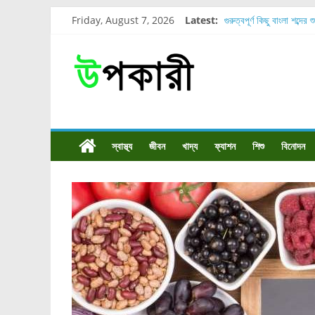
Friday, August 7, 2026
Latest:
গুরুত্বপূর্ণ কিছু বাংলা শব্দের 
শরীরের কোন অংশে বেডসোর 
নাসাল টিউব কতদিন রাখা যায
রোগীর পিঠ, কোমর এবং পায়
পার্সিমন ফলের স্বাস্থ্য ও পুষ
স্বাস্থ্য
জীবন
খাদ্য
ফ্যাশন
শিশু
বিনোদন